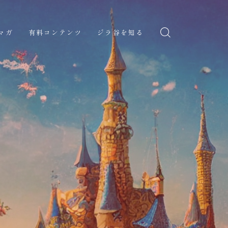
マガ
有料コンテンツ
ジラ谷を知る
の招待状
ジラ谷のコンセプト
ジラ谷の物語
ジラ谷の理想世界と自由に
ついて